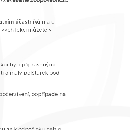
ci neneseme zodpovědnost.
tatním účastníkům
a o
livých lekcí můžete v
v kuchyni připravenými
ytí a malý polštářek pod
 občerstvení, popřípadě na
ou se k odpočinku nabízí