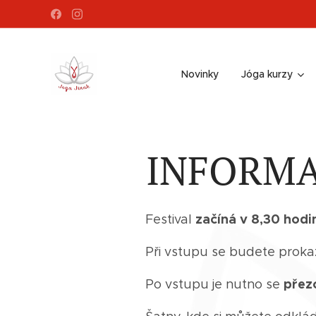
Novinky
Jóga kurzy
INFORMAC
začíná v 8,30 hodi
Festival
Při vstupu se budete prok
přez
Po vstupu je nutno se