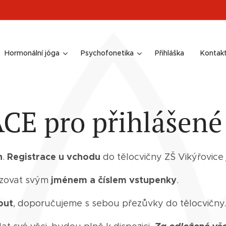
Hormonální jóga
Psychofonetika
Přihláška
Kontak
E pro přihlášené 
n
Registrace u vchodu
.
do tělocvičny ZŠ Vikýřovice
jménem a číslem vstupenky
azovat svým
.
out
, doporučujeme s sebou přezůvky do tělocvičny.