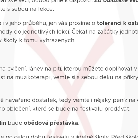
Za odložené vě
at své věci, budou plně k dispozici.
te s sebou na lekce.
toleranci k os
e i v jeho průběhu, jen vás prosíme o
ody do jednotlivých lekcí. Čekat na začátky jednot
by školy k tomu vyhrazených.
na cvičení, láhev na pití, kterou můžete doplňovat 
st na muzikoterapii, vemte si s sebou deku na přikr
tě navařeno dostatek, tedy vemte i nějaký peníz na
ho oblečení, které se bude na festivalu prodávat.
din
obědová přestávka
bude
.
po celou dobu festivalu v jídelně školy. Před škol