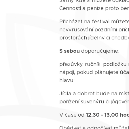
Šatny, kde si můžete odklád
Cennosti a peníze proto ber
Přicházet na festival můžet
nevyrušování pozdními přích
prostorách jídelny či chod
S sebou
doporučujeme:
přezůvky, ručník, podložku 
nápoji, pokud plánujete úča
hlavu;
Jídla a dobrot bude na mís
pořízení suvenýru či jógové
12,30 - 13,00 ho
V čase od
Obědvat a odpočívat můžete 