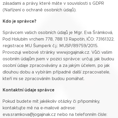
zásadami a právy, které máte v souvislosti s GDPR
(Nařízení o ochraně osobních údajů).
Kdo je správce?
Správcem vašich osobních údajů je Mgr. Eva Šrámková,
Pod Holubím vrchem 778, 788 13 Rapotín, IČO: 73161322,
registrace MU Šumperk č.j.: MUSP/89759/2015.
Provozuji webové stránky www.jogajinak.cz. Vůči vašim
osobním údajům jsem v pozici správce: určuji, jak budou
osobní údaje zpracovávány a za jakým účelem, po jak
dlouhou dobu a vybírám případné další zpracovatele,
kteří mi se zpracováním budou pomáhat.
Kontaktní údaje správce
Pokud budete mít jakékoliv otázky či připomínky,
kontaktujte mě na e-mailové adrese:
eva.sramkova@jogajinak.cz nebo na telefonním čísle: