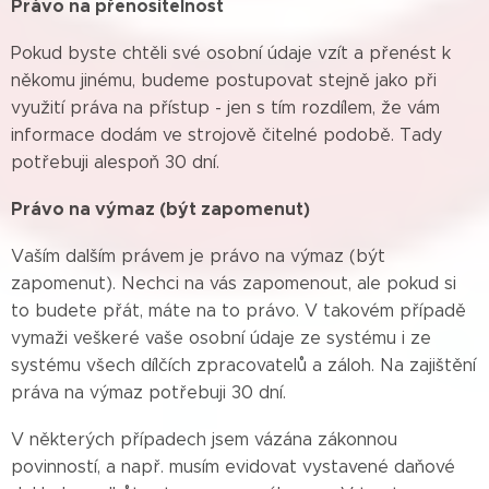
Právo na přenositelnost
Pokud byste chtěli své osobní údaje vzít a přenést k
někomu jinému, budeme postupovat stejně jako při
využití práva na přístup - jen s tím rozdílem, že vám
informace dodám ve strojově čitelné podobě. Tady
potřebuji alespoň 30 dní.
Právo na výmaz (být zapomenut)
Vaším dalším právem je právo na výmaz (být
zapomenut). Nechci na vás zapomenout, ale pokud si
to budete přát, máte na to právo. V takovém případě
vymaži veškeré vaše osobní údaje ze systému i ze
systému všech dílčích zpracovatelů a záloh. Na zajištění
práva na výmaz potřebuji 30 dní.
V některých případech jsem vázána zákonnou
povinností, a např. musím evidovat vystavené daňové