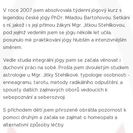
V roce 2007 jsem absolvovala týdenní jógový kurz s
legendou české jógy PhDr. Miladou Bartoňovou. Setkání
s ní, jakož i s její přímou žákyní Mgr. Jitkou Stehlíkovou,
pod jejímž vedením jsem se jógu několik let učila,
posunulo mé praktikování jógy hlubším a intenzivnějším
směrem.
Vedle studia integrální jógy jsem se začala věnovat i
duchovní práci na sobě. Prošla jsem dvouletým studiem
astrologie u Mgr. Jitky Stehlíkové, typologie osobnosti -
enneagramu, tarotu, metody radikálního odpuštění, a
spousty dalších zajímavých oborů vedoucích k
sebepoznání a seberozvoji.
S příchodem dětí jsem přirozeně obrátila pozornost k
pomoci druhým a začala se zajímat o homeopatii a
alternativní způsoby léčby.