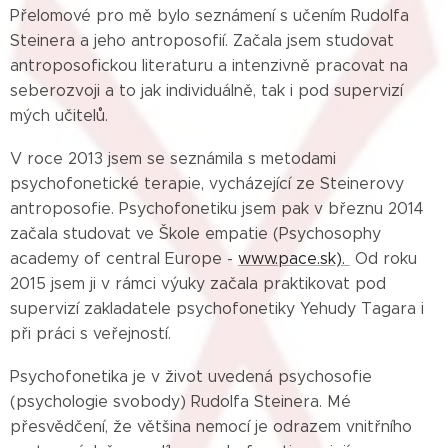
Přelomové pro mě bylo seznámení s učením Rudolfa
Steinera a jeho antroposofií. Začala jsem studovat
antroposofickou literaturu a intenzivně pracovat na
seberozvoji a to jak individuálně, tak i pod supervizí
mých učitelů.
V roce 2013 jsem se seznámila s metodami
psychofonetické terapie, vycházející ze Steinerovy
antroposofie. Psychofonetiku jsem pak v březnu 2014
začala studovat ve Škole empatie (Psychosophy
academy of central Europe -
www.pace.sk).
Od roku
2015 jsem ji v rámci výuky začala praktikovat pod
supervizí zakladatele psychofonetiky Yehudy Tagara i
při práci s veřejností.
Psychofonetika je v život uvedená psychosofie
(psychologie svobody) Rudolfa Steinera. Mé
přesvědčení, že většina nemocí je odrazem vnitřního