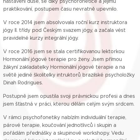
nastavení duše, se díky psychofonetice a jejímu
praktikování, postupem času nevratně upevnilo.
V roce 2014 jsem absolvovala roční kurz instruktora
jógy II. třídy pod Českým svazem jógy, a začala vést
pravidelné kurzy integrální jógy.
V roce 2016 jsem se stala certifikovanou lektorkou
Hormonální jógové terapie pro ženy. Jsem přímou
žákyní zakladatelky Hormonální jógové terapie a na
světě jediné školitelky intruktorů brazilské psycholožky
Dinah Rodrigues.
Postupně jsem opustila svoji právnickou profesi a dnes
jsem šťastná v práci, kterou dělám celým svým srdcem.
V rámci psychofonetiky nabízím individuální terapie,
párové terapie, koučování jednotlivců i skupin a
pořádám přednášky a skupinové workshopy. Vedu