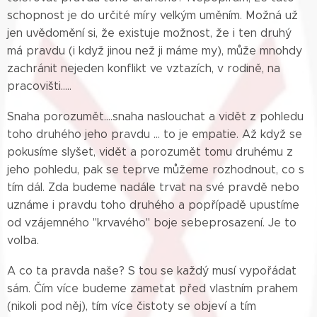
schopnost je do určité míry velkým uměním. Možná už
jen uvědomění si, že existuje možnost, že i ten druhý
má pravdu (i když jinou než ji máme my), může mnohdy
zachránit nejeden konflikt ve vztazích, v rodině, na
pracovišti.....
Snaha porozumět....snaha naslouchat a vidět z pohledu
toho druhého jeho pravdu ... to je empatie. Až když se
pokusíme slyšet, vidět a porozumět tomu druhému z
jeho pohledu, pak se teprve můžeme rozhodnout, co s
tím dál. Zda budeme nadále trvat na své pravdě nebo
uznáme i pravdu toho druhého a popřípadě upustíme
od vzájemného "krvavého" boje sebeprosazení. Je to
volba.
A co ta pravda naše? S tou se každý musí vypořádat
sám. Čím více budeme zametat před vlastním prahem
(nikoli pod něj), tím více čistoty se objeví a tím