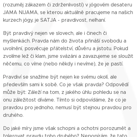
(rozuměj zákazem či zdrženlivostí) v jógovém desateru
JAMA NIJAMA, se kterou aktuálně pracujeme na našich
kurzech jógy, je SATJA - pravdivost, nelhaní.
Být pravdivý nejen ve slovech, ale i činech či
myšlenkách. Pravda nám do života přináší svobodu a
uvolnění, posvěcuje přátelství, důvěru a jistotu. Pokud
zvolíme lež či klam, jsme svázáni a zavazujeme se sloužit
něčemu, co víme (nebo někdy i nevíme), že je pastí.
Pravdiví se snažíme být nejen ke svému okolí, ale
především sami k sobě. Co je však pravda? Odpovědí
může být: Záleží na tom, z jakého úhlu pohledu se na
onu záležitost díváme. Tímto si odpovídáme, že co je
pravdou pro jednoho, nemusí být stejnou pravdou pro
druhého.
Do jaké míry jsme však schopni a ochotni porozumět a
tolerovat pravdu toho druhého? Nepopírám, že tato