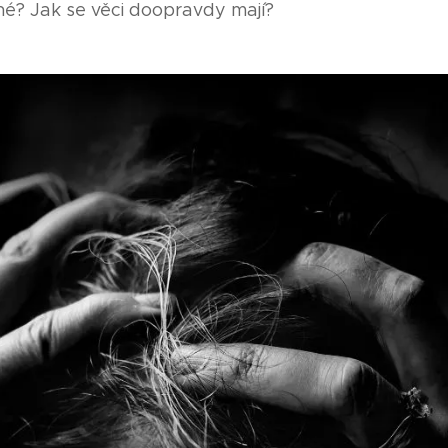
né? Jak se věci doopravdy mají?