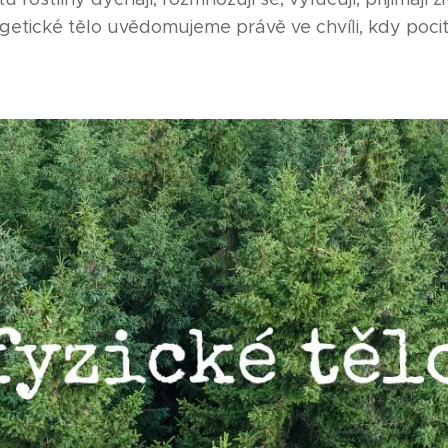
ergetické tělo uvědomujeme právě ve chvíli, kdy pociťu