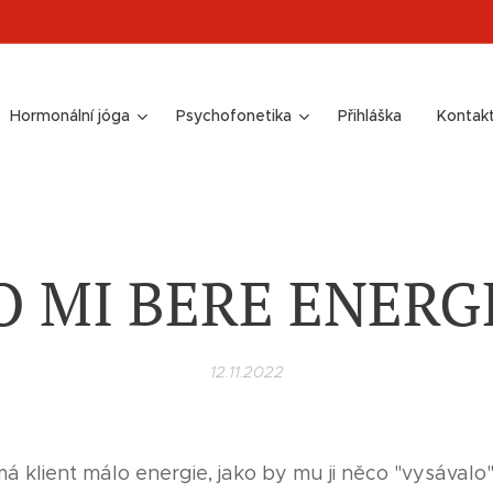
Hormonální jóga
Psychofonetika
Přihláška
Kontak
O MI BERE ENERGI
12.11.2022
á klient málo energie, jako by mu ji něco "vysávalo