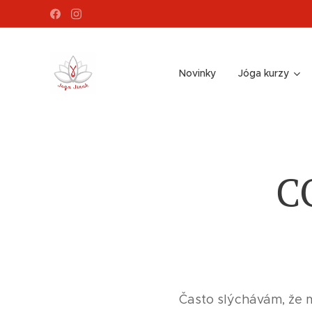
Novinky
Jóga kurzy
C
Často slýchávám, že m