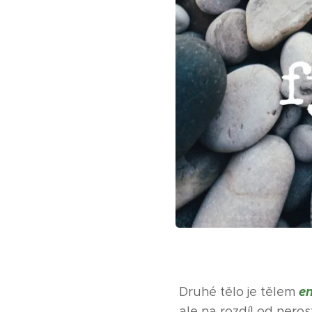
e
Druhé tělo je tělem
ale na rozdíl od nerostů