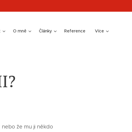
t
O mně
Články
Reference
Více
I?
" nebo že mu ji někdo