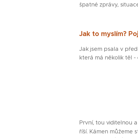
špatné zprávy, situac
Jak to myslím? Poj
Jak jsem psala v pře
která má několik těl - 
První, tou viditelnou
říší. Kámen můžeme ste