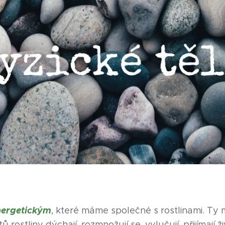
nergetickým
, které máme společné s rostlinami. Ty m
 rostliny dýchají, rozmnožují se, vylučují, přijímají ži