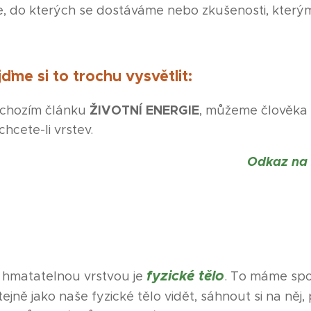
e, do kterých se dostáváme nebo zkušenosti, který
ďme si to trochu vysvětlit:
ŽIVOTNÍ ENERGIE
dchozím článku
, můžeme člověka 
chcete-li vrstev.
Odkaz na 
fyzické tělo
 a hmatatelnou vrstvou je
. To máme spo
jně jako naše fyzické tělo vidět, sáhnout si na něj, 