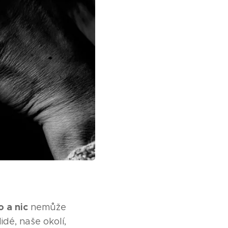
o a nic
nemůže
lidé, naše okolí,