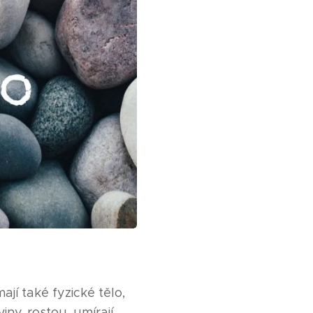
ají také fyzické tělo,
viny, rostou, umírají