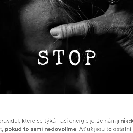
nikd
avidel, které se týká naší energie je, že nám ji
pokud to sami nedovolíme
t,
. Ať už jsou to ostatní 