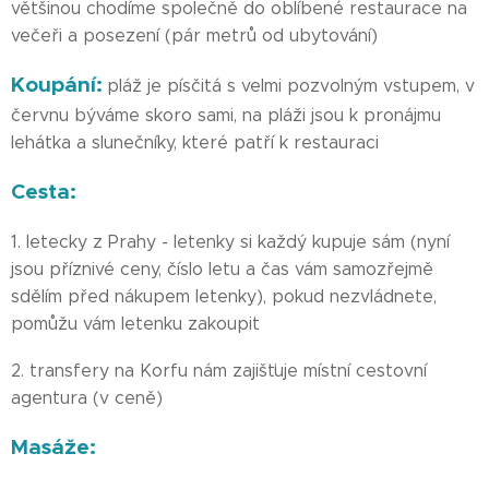
většinou chodíme společně do oblíbené restaurace na
večeři a posezení (pár metrů od ubytování)
Koupání:
pláž je písčitá s velmi pozvolným vstupem, v
červnu býváme skoro sami, na pláži jsou k pronájmu
lehátka a slunečníky, které patří k restauraci
Cesta:
1. letecky z Prahy - letenky si každý kupuje sám (nyní
jsou příznivé ceny, číslo letu a čas vám samozřejmě
sdělím před nákupem letenky), pokud nezvládnete,
pomůžu vám letenku zakoupit
2. transfery na Korfu nám zajišťuje místní cestovní
agentura (v ceně)
Masáže: