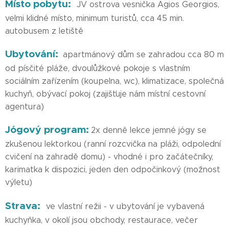
Místo pobytu:
JV ostrova vesnička Agios Georgios,
velmi klidné místo, minimum turistů, cca 45 min.
autobusem z letiště
Ubytování:
apartmánový dům se zahradou cca 80 m
od písčité pláže, dvoulůžkové pokoje s vlastním
sociálním zařízením (koupelna, wc), klimatizace, společná
kuchyň, obývací pokoj (zajišťuje nám místní cestovní
agentura)
Jógový program:
2x denně lekce jemné jógy se
zkušenou lektorkou (ranní rozcvička na pláži, odpolední
cvičení na zahradě domu) - vhodné i pro začátečníky,
karimatka k dispozici, jeden den odpočinkový (možnost
výletu)
Strava:
ve vlastní režii - v ubytování je vybavená
kuchyňka, v okolí jsou obchody, restaurace, večer