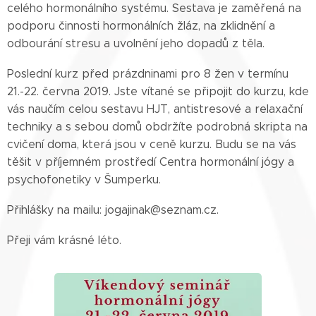
celého hormonálního systému. Sestava je zaměřená na
podporu činnosti hormonálních žláz, na zklidnění a
odbourání stresu a uvolnění jeho dopadů z těla.
Poslední kurz před prázdninami pro 8 žen v termínu
21.-22. června 2019. Jste vítané se připojit do kurzu, kde
vás naučím celou sestavu HJT, antistresové a relaxační
techniky a s sebou domů obdržíte podrobná skripta na
cvičení doma, která jsou v ceně kurzu. Budu se na vás
těšit v příjemném prostředí Centra hormonální jógy a
psychofonetiky v Šumperku.
Přihlášky na mailu: jogajinak@seznam.cz.
Přeji vám krásné léto.