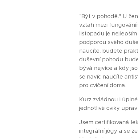
"Být v pohodě." U žen
vztah mezi fungování
listopadu je nejlepším
podporou svého dušev
naučíte, budete prakti
duševní pohodu budet
bývá nejvíce a kdy js
se navíc naučíte anti
pro cvičení doma.
Kurz zvládnou i úplné
jednotlivé cviky uprav
Jsem certifikovaná le
integrální jógy a se ž