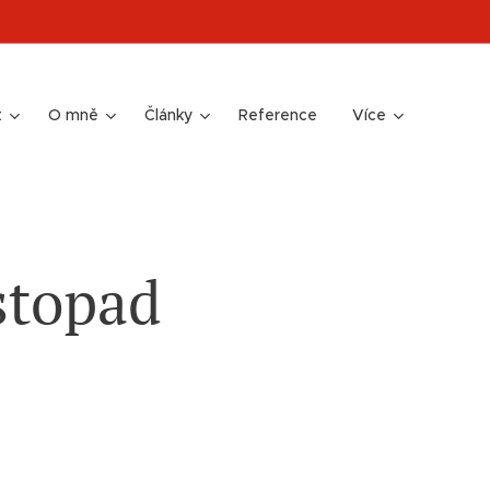
t
O mně
Články
Reference
Více
stopad