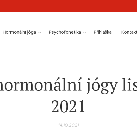
Hormonální jóga
Psychofonetika
Přihláška
Kontak
hormonální jógy li
2021
14.10.2021