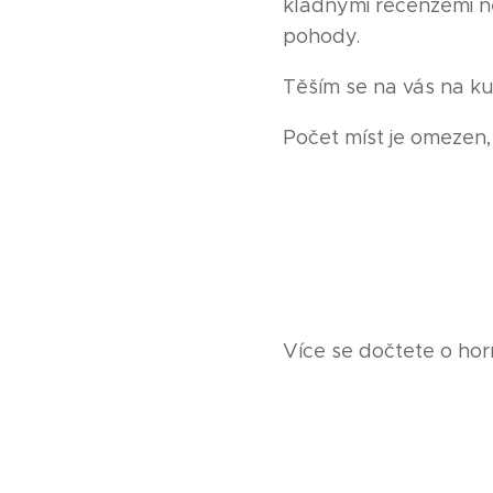
kladnými recenzemi ne
pohody.
Těším se na vás na k
Počet míst je omezen, 
Více se dočtete o hor