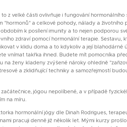
 to z velké části ovlivňuje i fungování hormonálníh
m "hormonů" a celkové pohody, nálady a životního 
 obdobím k posílení imunity a to nejen podporou své
ního zdraví pomocí hormonální terapie. Sestavu, k
kovat v klidu doma a to kdykoliv a její blahodárné úč
e vnímat takřka ihned. Budete mít pomocníka před
ou na ženy kladeny zvýšené nároky ohledně "zařizo
stresové a zklidňující techniky a samozřejmostí bud
 začátečnice, jógou nepolíbené, a v případě fyzic
ím na míru.
ktorka hormonální jógy dle Dinah Rodrigues, terape
enami pracuji denně již několik let. Mými kurzy prošl