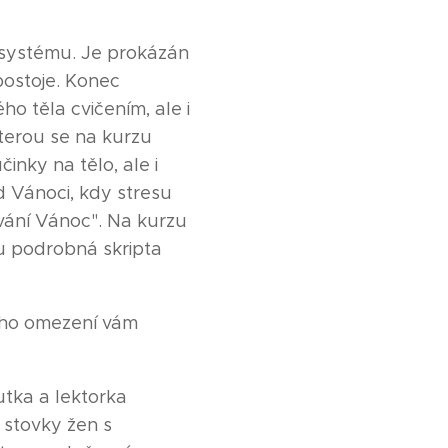
o systému. Je prokázán
postoje. Konec
ho těla cvičením, ale i
terou se na kurzu
inky na tělo, ale i
 Vánoci, kdy stresu
vání Vánoc". Na kurzu
ou podrobná skripta
kého omezení vám
utka a lektorka
o stovky žen s