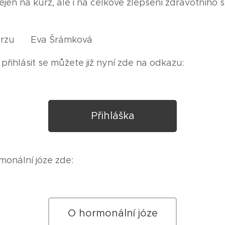
jen na kurz, ale i na celkové zlepšení zdravotního 
urzu 🌹 Eva Šrámková
přihlásit se můžete již nyní zde na odkazu:
Přihláška
monální józe zde:
O hormonální józe