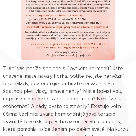
Trápí vás potíže spojené s úbytkem hormonů? Jste
unavené, máte návaly horka, potíte se, jste nervózní,
bez nálady, bez energie, přibíráte na váze, máte
špatnou pleť, vlasy, lámavé nehty? Máte bolestivou,
nepravidelnou nebo žádnou mentruaci? Nemůžete
otěhotnět? A rády byste to změnily? Existuje velmi
účinná technika zvaná hormonální jógová terapie
vyvinutá brazilskou psycholožkou Dinah Rodrigues,
která pomohla tisíce ženám po celém světě. Na kurzu