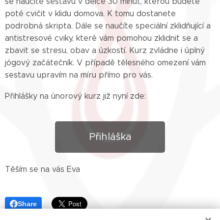
se naučíte sestavu v délce 30 minut, kterou budete
poté cvičit v klidu domova. K tomu dostanete
podrobná skripta. Dále se naučíte speciální zklidňující a
antistresové cviky, které vám pomohou zklidnit se a
zbavit se stresu, obav a úzkostí. Kurz zvládne i úplný
jógový začátečník. V případě tělesného omezení vám
sestavu upravím na míru přímo pro vás.
Přihlášky na únorový kurz již nyní zde:
Přihláška
Těším se na vás Eva
Share