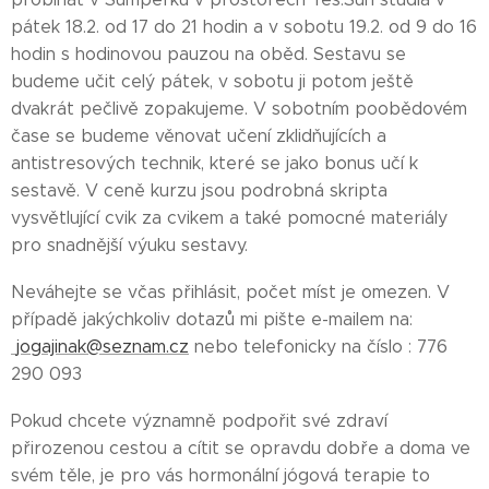
pátek 18.2. od 17 do 21 hodin a v sobotu 19.2. od 9 do 16
hodin s hodinovou pauzou na oběd. Sestavu se
budeme učit celý pátek, v sobotu ji potom ještě
dvakrát pečlivě zopakujeme. V sobotním poobědovém
čase se budeme věnovat učení zklidňujících a
antistresových technik, které se jako bonus učí k
sestavě. V ceně kurzu jsou podrobná skripta
vysvětlující cvik za cvikem a také pomocné materiály
pro snadnější výuku sestavy.
Neváhejte se včas přihlásit, počet míst je omezen. V
případě jakýchkoliv dotazů mi pište e-mailem na:
jogajinak@seznam.cz
nebo telefonicky na číslo : 776
290 093
Pokud chcete významně podpořit své zdraví
přirozenou cestou a cítit se opravdu dobře a doma ve
svém těle, je pro vás hormonální jógová terapie to