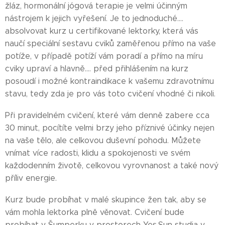
žláz, hormonální jógová terapie je velmi účinným
nástrojem k jejich vyřešení. Je to jednoduché....
absolvovat kurz u certifikované lektorky, která vás
naučí speciální sestavu cviků zaměřenou přímo na vaše
potíže, v případě potíží vám poradí a přímo na míru
cviky upraví a hlavně.... před přihlášením na kurz
posoudí i možné kontraindikace k vašemu zdravotnímu
stavu, tedy zda je pro vás toto cvičení vhodné či nikoli.
Při pravidelném cvičení, které vám denně zabere cca
30 minut, pocítíte velmi brzy jeho příznivé účinky nejen
na vaše tělo, ale celkovou duševní pohodu. Můžete
vnímat více radosti, klidu a spokojenosti ve svém
každodenním životě, celkovou vyrovnanost a také nový
příliv energie.
Kurz bude probíhat v malé skupince žen tak, aby se
vám mohla lektorka plně věnovat. Cvičení bude
probíhat v Šumperku v prostorech Yes.Sun studia v