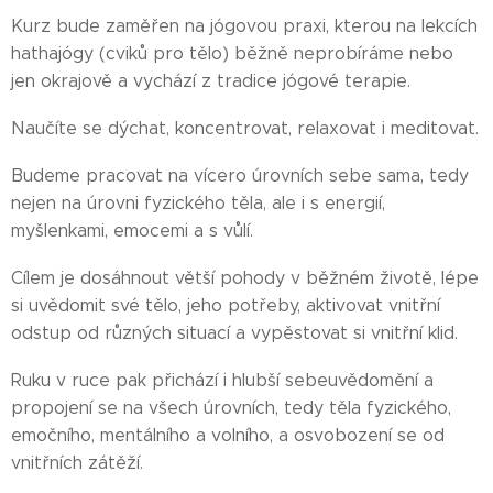
Kurz bude zaměřen na jógovou praxi, kterou na lekcích
hathajógy (cviků pro tělo) běžně neprobíráme nebo
jen okrajově a vychází z tradice jógové terapie.
Naučíte se dýchat, koncentrovat, relaxovat i meditovat.
Budeme pracovat na vícero úrovních sebe sama, tedy
nejen na úrovni fyzického těla, ale i s energií,
myšlenkami, emocemi a s vůlí.
Cílem je dosáhnout větší pohody v běžném životě, lépe
si uvědomit své tělo, jeho potřeby, aktivovat vnitřní
odstup od různých situací a vypěstovat si vnitřní klid.
Ruku v ruce pak přichází i hlubší sebeuvědomění a
propojení se na všech úrovních, tedy těla fyzického,
emočního, mentálního a volního, a osvobození se od
vnitřních zátěží.