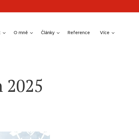
t
O mně
Články
Reference
Více
n 2025