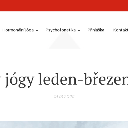
Hormonální jóga
Psychofonetika
Přihláška
Kontak
 jógy leden-březe
01.01.2025