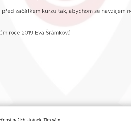
 před začátkem kurzu tak, abychom se navzájem neru
vém roce 2019 Eva Šrámková
ečnost našich stránek. Tím vám
© 2015-26 Mgr. Eva Šrámková
Vytvořeno službou
Webnode
Cookies