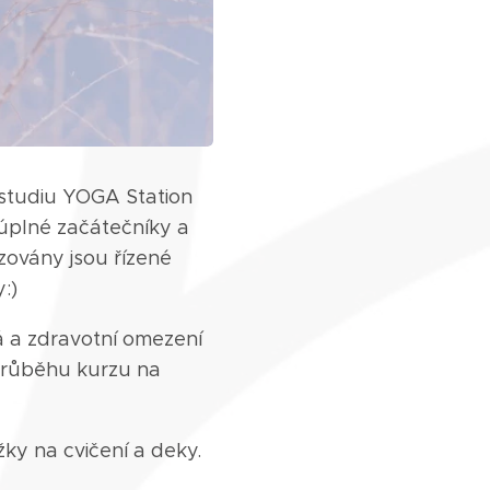
 studiu YOGA Station
úplné začátečníky a
azovány jsou řízené
:)
vá a zdravotní omezení
 průběhu kurzu na
žky na cvičení a deky.