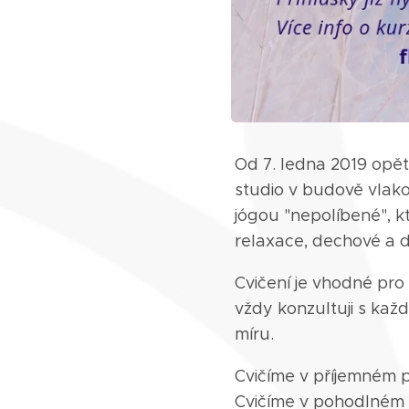
Od 7. ledna 2019 opět
studio v budově vlak
jógou "nepolíbené", kt
relaxace, dechové a da
Cvičení je vhodné pro
vždy konzultuji s kaž
míru.
Cvičíme v příjemném pr
Cvičíme v pohodlném 