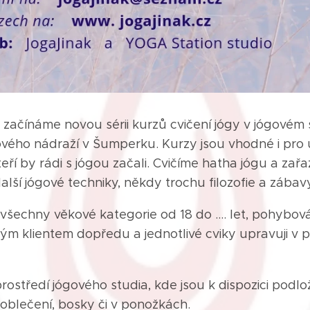
 začínáme novou sérii kurzů cvičení jógy v jógovém
ového nádraží v Šumperku. Kurzy jsou vhodné i pro 
eří by rádi s jógou začali. Cvičíme hatha jógu a zař
lší jógové techniky, někdy trochu filozofie a zábavy
 všechny věkové kategorie od 18 do .... let, pohybo
dým klientem dopředu a jednotlivé cviky upravuji v
ostředí jógového studia, kde jsou k dispozici podlo
oblečení, bosky či v ponožkách.