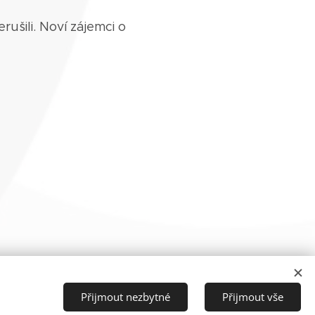
šili. Noví zájemci o
Přijmout nezbytné
Přijmout vše