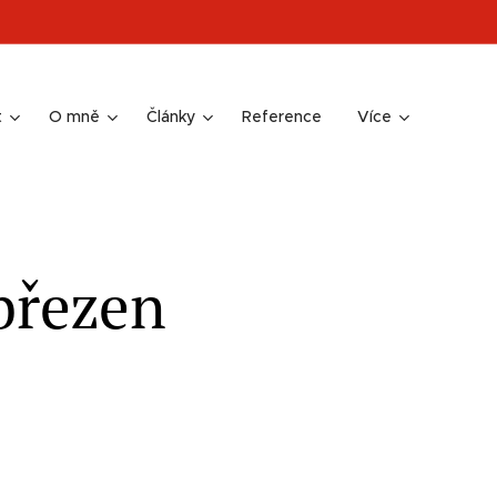
t
O mně
Články
Reference
Více
 březen