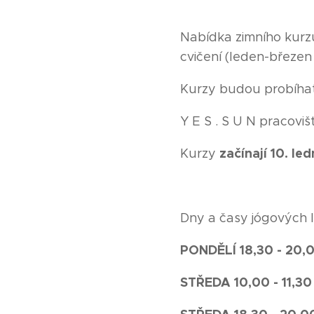
Nabídka zimního kurzu
cvičení (leden-březen
Kurzy budou probíhat
Y E S . S U N pracovi
začínají 10. le
Kurzy
Dny a časy jógových l
PONDĚLÍ 18,30 - 20,0
STŘEDA 10,00 - 11,30