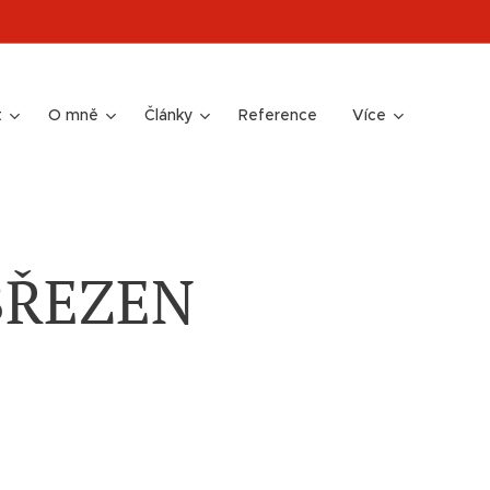
t
O mně
Články
Reference
Více
-BŘEZEN