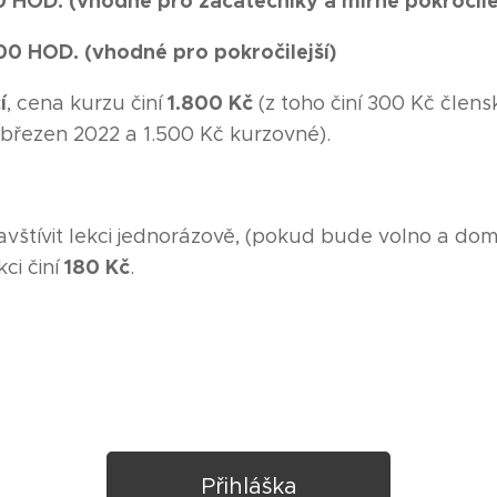
 HOD. (vhodné pro začátečníky a mírně pokročilé
0 HOD. (vhodné pro pokročilejší)
í
1.800 Kč
, cena kurzu činí
(z toho činí 300 Kč člen
-březen 2022 a 1.500 Kč kurzovné).
vštívit lekci jednorázově, (pokud bude volno a dom
180 Kč
ci činí
.
Přihláška