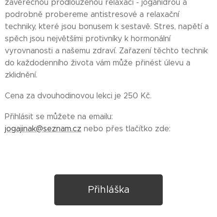
závěrečnou prodlouženou relaxací - jóganidrou a
podrobně probereme antistresové a relaxační
techniky, které jsou bonusem k sestavě. Stres, napětí a
spěch jsou největšími protivníky k hormonální
vyrovnanosti a našemu zdraví. Zařazení těchto technik
do každodenního života vám může přinést úlevu a
zklidnění.
Cena za dvouhodinovou lekci je 250 Kč.
Přihlásit se můžete na emailu:
jogajinak@seznam.cz
nebo přes tlačítko zde:
Přihláška